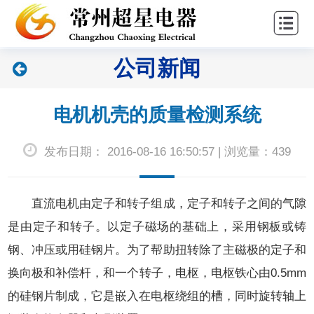
站
关
首
于
新
公司新闻
页
超
闻
产
星
中
品
联
电机机壳的质量检测系统
心
中
系
发布日期： 2016-08-16 16:50:57 | 浏览量：439
心
我
们
直流电机由定子和转子组成，定子和转子之间的气隙
是由定子和转子。以定子磁场的基础上，采用钢板或铸
钢、冲压或用硅钢片。为了帮助扭转除了主磁极的定子和
换向极和补偿杆，和一个转子，电枢，电枢铁心由0.5mm
的硅钢片制成，它是嵌入在电枢绕组的槽，同时旋转轴上