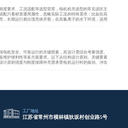
精度要求、工况适配等选型背景，电机机壳选型的常见误区主
错配只看材质通用属性，忽略实际工况的特殊需求：比如在高
壳，长期运行易出现壳体开裂；在高氯离子的水下环境，误用
保电机安全、可靠运行的关键因素，其设计需综合考量强度、
装维护便利性等多方面要求。以下从结构设计原则、关键要素
设计原则强度与刚度保障外壳需承受电机运行时的振动、冲击
工厂地址
江苏省常州市横林镇狄坂村创业路5号