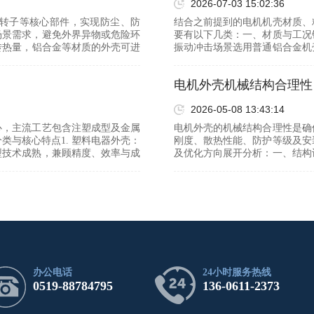
2026-07-03 15:02:36
、转子等核心部件，实现防尘、防
结合之前提到的电机机壳材质、
场景需求，避免外界异物或危险环
要有以下几类：一、材质与工况
转热量，铝合金等材质的外壳可进
振动冲击场景选用普通铝合金机
普通3…
电机外壳机械结构合理性
2026-05-08 13:43:14
心，主流工艺包含注塑成型及金属
电机外壳的机械结构合理性是确
类与核心特点1. 塑料电器外壳：
刚度、散热性能、防护等级及安
型技术成熟，兼顾精度、效率与成
及优化方向展开分析：一、结构
及外部…
办公电话
24小时服务热线
0519-88784795
136-0611-2373