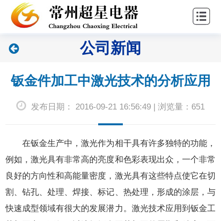
站
关
首
于
新
公司新闻
页
超
闻
产
星
中
品
联
钣金件加工中激光技术的分析应用
心
中
系
发布日期： 2016-09-21 16:56:49 | 浏览量：651
心
我
们
在钣金生产中，激光作为相干具有许多独特的功能，
例如，激光具有非常高的亮度和色彩表现出众，一个非常
良好的方向性和高能量密度，激光具有这些特点使它在切
割、钻孔、处理、焊接、标记、热处理，形成的涂层，与
快速成型领域有很大的发展潜力。激光技术应用到钣金工