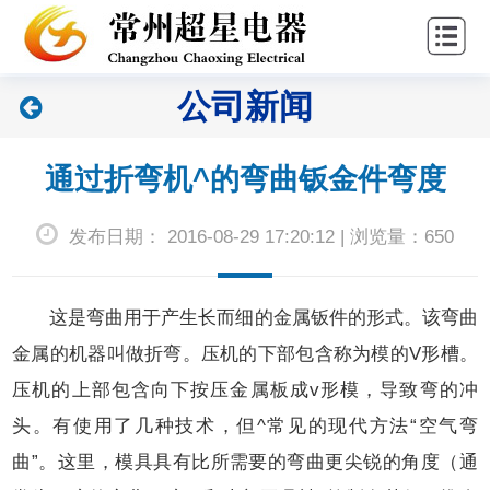
站
关
首
于
新
公司新闻
页
超
闻
产
星
中
品
联
通过折弯机^的弯曲钣金件弯度
心
中
系
发布日期： 2016-08-29 17:20:12 | 浏览量：650
心
我
们
这是弯曲用于产生长而细的金属钣件的形式。该弯曲
金属的机器叫做折弯。压机的下部包含称为模的V形槽。
压机的上部包含向下按压金属板成v形模，导致弯的冲
头。有使用了几种技术，但^常见的现代方法“空气弯
曲”。这里，模具具有比所需要的弯曲更尖锐的角度（通