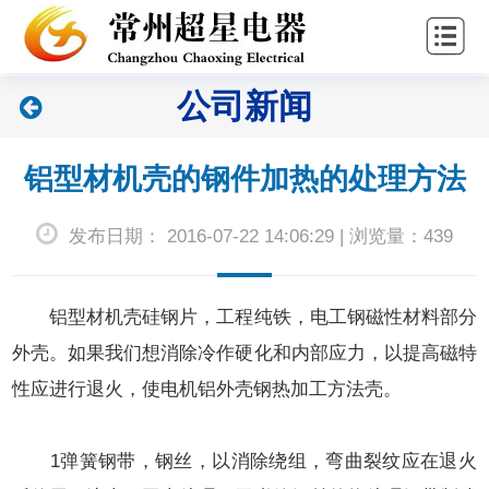
站
关
首
于
新
公司新闻
页
超
闻
产
星
中
品
联
铝型材机壳的钢件加热的处理方法
心
中
系
发布日期： 2016-07-22 14:06:29 | 浏览量：439
心
我
们
铝型材机壳硅钢片，工程纯铁，电工钢磁性材料部分
外壳。如果我们想消除冷作硬化和内部应力，以提高磁特
性应进行退火，使电机铝外壳钢热加工方法壳。
1弹簧钢带，钢丝，以消除绕组，弯曲裂纹应在退火