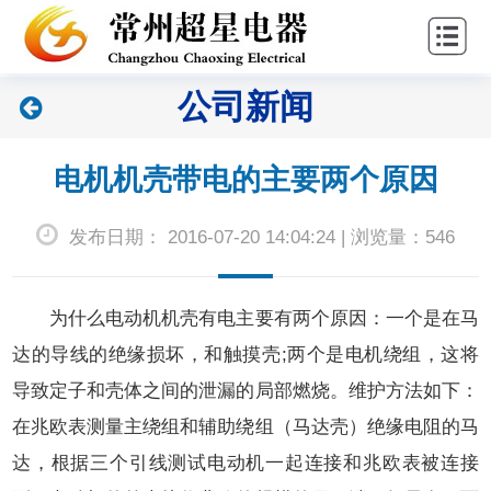
站
关
首
于
新
公司新闻
页
超
闻
产
星
中
品
联
电机机壳带电的主要两个原因
心
中
系
发布日期： 2016-07-20 14:04:24 | 浏览量：546
心
我
们
为什么电动机机壳有电主要有两个原因：一个是在马
达的导线的绝缘损坏，和触摸壳;两个是电机绕组，这将
导致定子和壳体之间的泄漏的局部燃烧。维护方法如下：
在兆欧表测量主绕组和辅助绕组（马达壳）绝缘电阻的马
达，根据三个引线测试电动机一起连接和兆欧表被连接