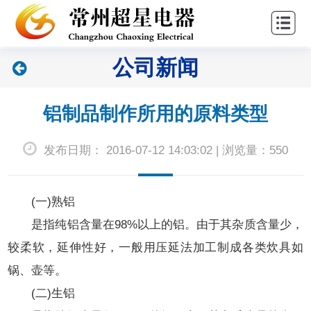
站
关
首
于
新
公司新闻
页
超
闻
产
星
中
品
联
铝制品制作所用的原料类型
心
中
系
发布日期： 2016-07-12 14:03:02 | 浏览量：550
心
我
们
(一)熟铝
是指纯铝含量在98%以上的铝。由于其杂质含量少，
较柔软，延伸性好，一般用压延法加工制成各类炊具如
锅、壶等。
(二)生铝