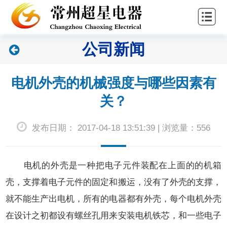
站
关
首
于
新
公司新闻
页
超
闻
产
星
中
品
联
电机外壳的机械强度与哪些因素有
心
中
系
关？
心
我
发布日期： 2017-04-18 13:51:39 | 浏览量：556
们
电机的外壳是一种把电子元件装配在上面的的机箱
壳，支撑着电子元件的固定和搬运，没有了外壳的支撑，
就不能生产出电机，所有的电器都有外壳，每个
电机外壳
在设计之初都设有螺丝孔用来安装电机铁芯，和一些电子