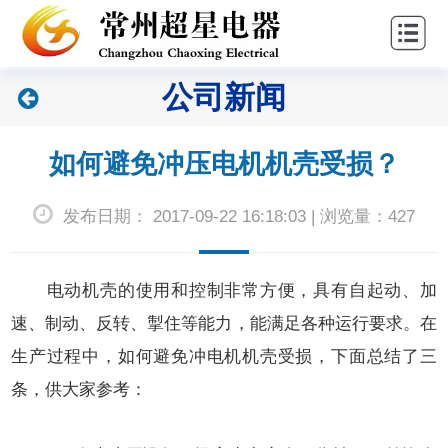
站
关
首
于
新
公司新闻
页
超
闻
产
星
中
品
联
如何避免冲压电机机壳受损？
心
中
系
发布日期： 2017-09-22 16:18:03 | 浏览量：427
心
我
们
电动机壳的使用和控制非常方便，具有自起动、加
速、制动、反转、掣住等能力，能满足各种运行要求。在
生产过程中，如何避免冲
电机机壳
受损，下面总结了三
条，供大家参考：