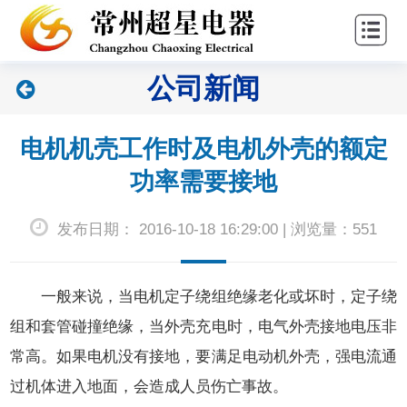
站
关
首
于
新
公司新闻
页
超
闻
产
星
中
品
联
电机机壳工作时及电机外壳的额定
心
中
系
功率需要接地
心
我
发布日期： 2016-10-18 16:29:00 | 浏览量：551
们
一般来说，当电机定子绕组绝缘老化或坏时，定子绕
组和套管碰撞绝缘，当外壳充电时，电气外壳接地电压非
常高。如果电机没有接地，要满足电动机外壳，强电流通
过机体进入地面，会造成人员伤亡事故。