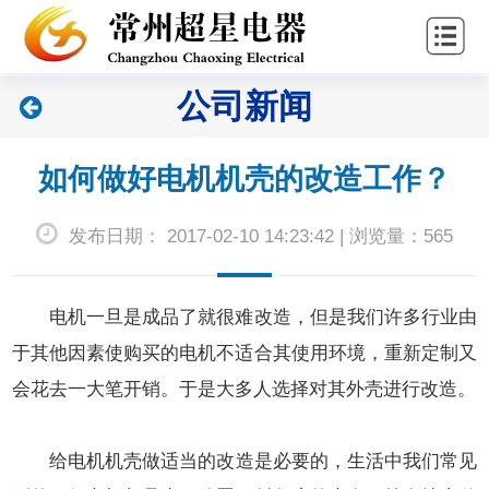
站
关
首
于
新
公司新闻
页
超
闻
产
星
中
品
联
如何做好电机机壳的改造工作？
心
中
系
发布日期： 2017-02-10 14:23:42 | 浏览量：565
心
我
们
电机一旦是成品了就很难改造，但是我们许多行业由
于其他因素使购买的电机不适合其使用环境，重新定制又
会花去一大笔开销。于是大多人选择对其外壳进行改造。
给
电机机壳
做适当的改造是必要的，生活中我们常见