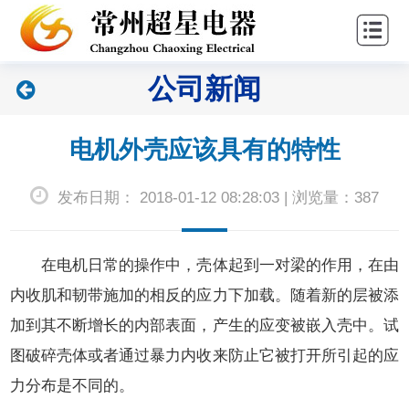
站
关
首
于
新
公司新闻
页
超
闻
产
星
中
品
联
电机外壳应该具有的特性
心
中
系
发布日期： 2018-01-12 08:28:03 | 浏览量：387
心
我
们
在电机日常的操作中，壳体起到一对梁的作用，在由
内收肌和韧带施加的相反的应力下加载。随着新的层被添
加到其不断增长的内部表面，产生的应变被嵌入壳中。试
图破碎壳体或者通过暴力内收来防止它被打开所引起的应
力分布是不同的。