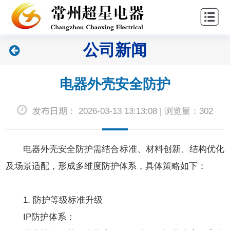
站
关
首
于
新
公司新闻
页
超
闻
产
星
中
品
联
电器外壳安全防护
心
中
系
发布日期： 2026-03-13 13:13:08 | 浏览量：302
心
我
们
电器外壳
安全防护需结合标准、材料创新、结构优化
及场景适配，形成多维度防护体系，具体策略如下：
1. 防护等级标准升级
IP防护体系：